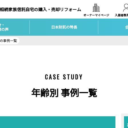
相続
家族信託
自宅の購入・売却
リフォーム
オーナーマイページ
入居者専
介・
日本財託の特長
様の声
様の事例一覧
CASE STUDY
年齢別 事例一覧