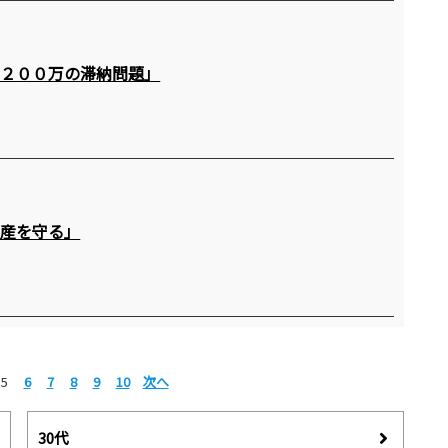
た２００万の滞納問題」
財産を守る」
5
6
7
8
9
10
次へ
30代