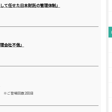
頼して任せた日本財託の管理体制」
管理会社不信」
」
住 ※ご登場回数2回目