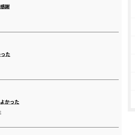
に感謝
わった
てよかった
住