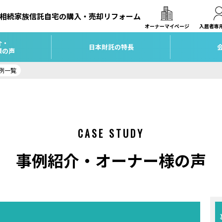
相続
家族信託
自宅の購入・売却
リフォーム
オーナーマイページ
入居者専
介・
日本財託の特長
様の声
例一覧
CASE STUDY
事例紹介・オーナー様の声