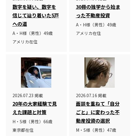
数字を疑い、数字を
30冊の独学から始ま
信じて辿り着いた5戸
った不動産投資
への道
A・H様（男性）49歳
A・H様（男性）49歳
アメリカ在住
アメリカ在住
2026.07.23 掲載
2026.07.16 掲載
20年の大家経験で見
面談を重ねて「自分
えた課題と対策
ごと」に変わった不
動産投資の選択
H・S様（男性）66歳
東京都在住
M・S様（男性）47歳