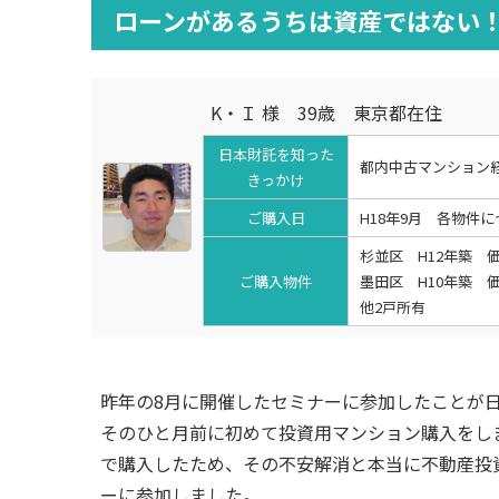
ローンがあるうちは資産ではない！
K・Ｉ 様 39歳 東京都在住
日本財託を知った
都内中古マンション
きっかけ
ご購入日
H18年9月 各物件
杉並区 H12年築 価
ご購入物件
墨田区 H10年築 価
他2戸所有
昨年の8月に開催したセミナーに参加したことが
そのひと月前に初めて投資用マンション購入をしま
で購入したため、その不安解消と本当に不動産投
ーに参加しました。