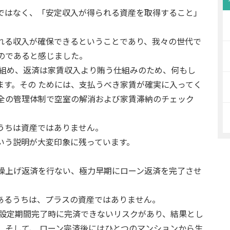
ではなく、「安定収入が得られる資産を取得すること」
れる収入が確保できるということであり、我々の世代で
のであると感じました。
が組め、返済は家賃収入より賄う仕組みのため、何もし
ます。その ためには、支払うべき家賃が確実に入ってく
全の管理体制で空室の解消および家賃滞納のチェック
うちは資産ではありません。
いう説明が大変印象に残っています。
繰上げ返済を行ない、極力早期にローン返済を完了させ
あるうちは、プラスの資産ではありません。
り設定期間完了時に完済できないリスクがあり、結果とし
。そして、 ローン完済後にはひとつのマンションから生