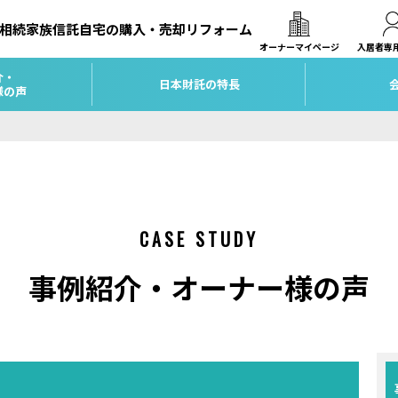
相続
家族信託
自宅の購入・売却
リフォーム
オーナーマイページ
入居者専
介・
日本財託の特長
様の声
CASE STUDY
事例紹介・オーナー様の声