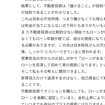
結果として、不動産投資は「儲けること」が目的
が目的であることがわかりました。
これは将来の不労所得、つまり働かなくても得ら
は年金が当てにならないので何ともありがたいも
ま た不動産投資は比較的少ない頭金でもローン
なくてもローン年数が経てば、自分の資産になり
る必要がありますが、この点は日本財託さんの万
等、しっかり とカバーできていると思われます。
営業担当の方からのお話しの中で「ローンがある
ローンを完済して初めて真の資産になります」と
そして私もその考えに賛同できました。
家賃収入だけで返済するのはなく、自己資金にて
ることです。
不動産投資でマンションを購入しても、ローンが
ロー ンを長期に設定していると、金利上昇によ
ていつまでも自分のプラスの資産にはなりません