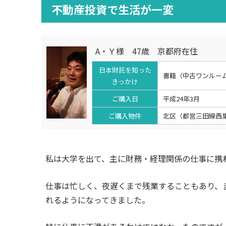
不動産投資で生活が一変
A・Ｙ様 47歳 京都府在住
日本財託を知った
書籍（中古ワンルー
きっかけ
ご購入日
平成24年3月
ご購入物件
北区（都営三田線西巣
私は大学を出て、主に財務・経理関係の仕事に携
仕事は忙しく、夜遅くまで残業することもあり、
れるようになってきました。