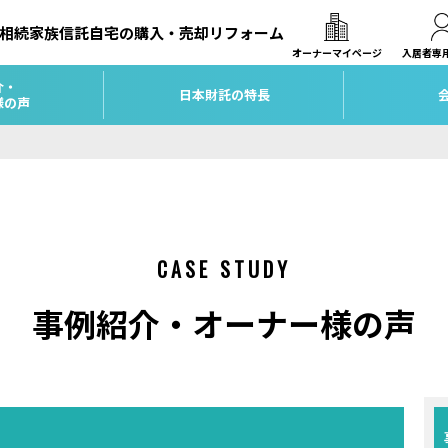
相続
家族信託
自宅の購入・売却
リフォーム
オーナーマイページ
入居者専
介・
日本財託の特長
様の声
CASE STUDY
事例紹介・オーナー様の声