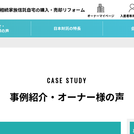
相続
家族信託
自宅の購入・売却
リフォーム
オーナーマイページ
入居者専
介・
日本財託の特長
様の声
CASE STUDY
事例紹介・オーナー様の声