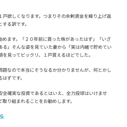
１戸欲しくなります。つまりその余剰資金を繰り上げ返
とする訳です。
始めます。「２０年前に買った株があったはず」「いざ
ある」そんな姿を見ていた妻から「実は内緒で貯めてい
額を見ってビックリ、１戸買えるほどでした。
問題なので本当にそうなるか分かりませんが、何とかし
るはずです。
安全確実な投資であるとはいえ、全力投
球はいけませ
て取り組まれることをお勧めします。
ら