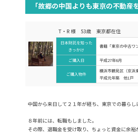
「故郷の中国よりも東京の不動産
T・R 様 53歳 東京都在住
日本財託を知った
書籍「東京の中古ワ
きっかけ
ご購入日
平成27年6月
横浜市鶴見区（京浜
ご購入物件
平成元年築 他1戸 
中国から来日して２１年が経ち、東京での暮らし
８年前には、転職もしました。
その際、退職金を受け取り、ちょっと資金に余裕