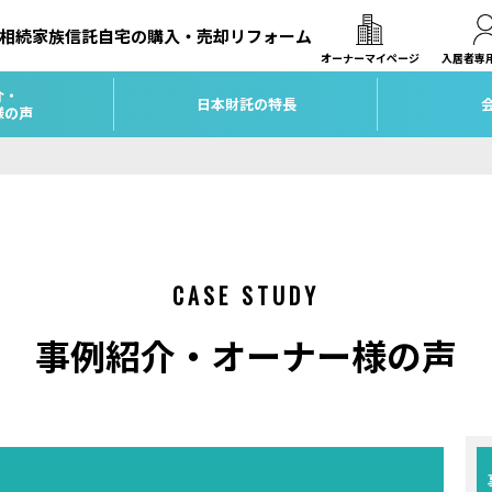
相続
家族信託
自宅の購入・売却
リフォーム
オーナーマイページ
入居者専
介・
日本財託の特長
様の声
CASE STUDY
事例紹介・オーナー様の声