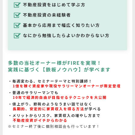
不動産投資をはじめて学ぶ方
不動産投資の未経験者
基本から応用まで幅広く知りたい方
なにから勉強したらよいかわからない方
多数の当社オーナー様がFIREを実現！
実践に基づく【鉄板ノウハウ】が学べます
毎週変わる、セミナーテーマと特別講師！
1億を稼ぐ資産家や現役サラリーマンオーナーが限定登壇
普通のサラリーマンでも
10年で経済的自由が目指せるテクニックを大公開
値上がり、節税のようなうまい話ではなく
長期的、安定的に家賃収入を得る方法
が学べる
メリットからリスク、家賃収入の増やし方まで
不動産投資がイチからわかる
※セミナー終了後に個別相談会も行っています！