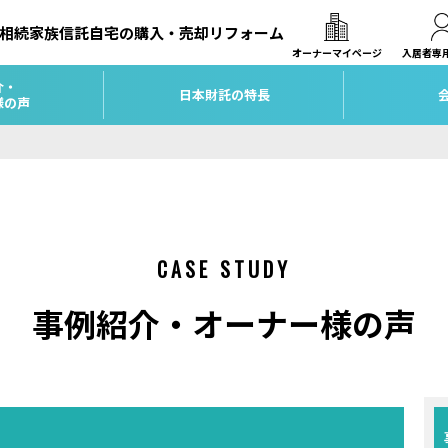
相続
家族信託
自宅の購入・売却
リフォーム
オーナーマイページ
入居者専
介・
日本財託の特長
様の声
CASE STUDY
事例紹介・オーナー様の声