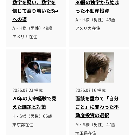
数字を疑い、数字を
30冊の独学から始ま
信じて辿り着いた5戸
った不動産投資
への道
A・H様（男性）49歳
A・H様（男性）49歳
アメリカ在住
アメリカ在住
2026.07.23 掲載
2026.07.16 掲載
20年の大家経験で見
面談を重ねて「自分
えた課題と対策
ごと」に変わった不
動産投資の選択
H・S様（男性）66歳
東京都在住
M・S様（男性）47歳
埼玉県在住