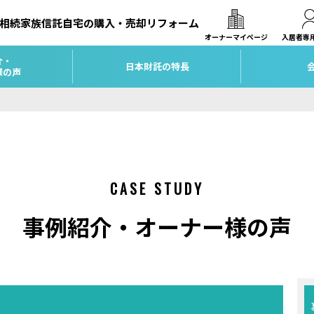
相続
家族信託
自宅の購入・売却
リフォーム
オーナーマイページ
入居者専
介・
日本財託の特長
様の声
CASE STUDY
事例紹介・オーナー様の声