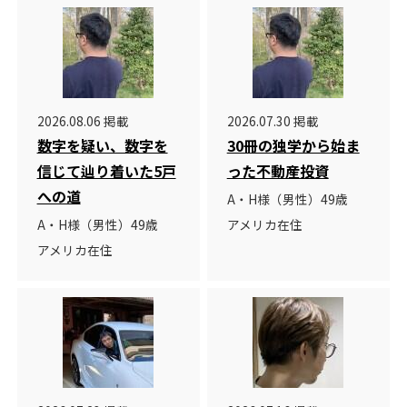
2026.08.06 掲載
2026.07.30 掲載
数字を疑い、数字を
30冊の独学から始ま
信じて辿り着いた5戸
った不動産投資
への道
A・H様（男性）49歳
A・H様（男性）49歳
アメリカ在住
アメリカ在住