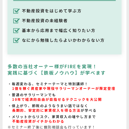
不動産投資をはじめて学ぶ方
不動産投資の未経験者
基本から応用まで幅広く知りたい方
なにから勉強したらよいかわからない方
多数の当社オーナー様がFIREを実現！
実践に基づく【鉄板ノウハウ】が学べます
毎週変わる、セミナーテーマと特別講師！
1億を稼ぐ資産家や現役サラリーマンオーナーが限定登壇
普通のサラリーマンでも
10年で経済的自由が目指せるテクニックを大公開
値上がり、節税のようなうまい話ではなく
長期的、安定的に家賃収入を得る方法
が学べる
メリットからリスク、家賃収入の増やし方まで
不動産投資がイチからわかる
※セミナー終了後に個別相談会も行っています！