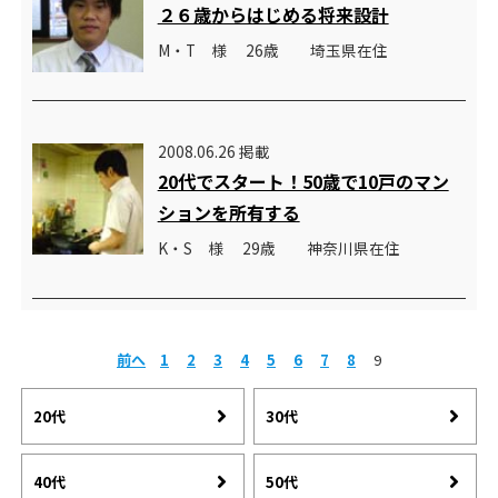
２６歳からはじめる将来設計
M・T 様 26歳 埼玉県在住
2008.06.26 掲載
20代でスタート！50歳で10戸のマン
ションを所有する
K・S 様 29歳 神奈川県在住
前へ
1
2
3
4
5
6
7
8
9
20代
30代
40代
50代