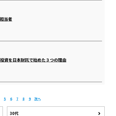
担当者
産投資を日本財託で始めた３つの理由
5
6
7
8
9
次へ
30代