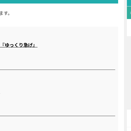
ます。
す『ゆっくり急げ』
る
住