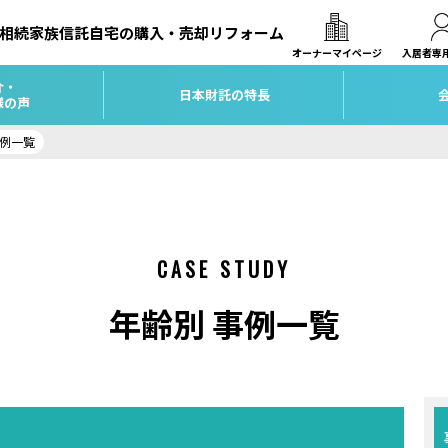
相続
家族信託
自宅の購入・売却
リフォーム
オーナーマイページ
入居者専
介・
日本財託の特長
様の声
事例一覧
CASE STUDY
年齢別 事例一覧