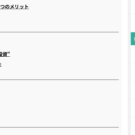
２つのメリット
投資"
住