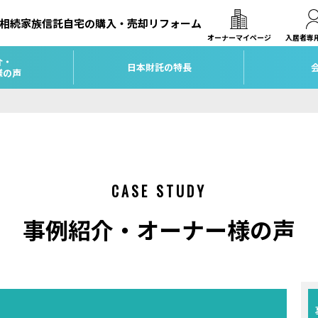
相続
家族信託
自宅の購入・売却
リフォーム
オーナーマイページ
入居者専
介・
日本財託の特長
様の声
CASE STUDY
事例紹介・オーナー様の声