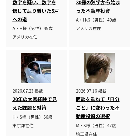
数字を疑い、数字を
30冊の独学から始ま
信じて辿り着いた5戸
った不動産投資
への道
A・H様（男性）49歳
A・H様（男性）49歳
アメリカ在住
アメリカ在住
2026.07.23 掲載
2026.07.16 掲載
20年の大家経験で見
面談を重ねて「自分
えた課題と対策
ごと」に変わった不
動産投資の選択
H・S様（男性）66歳
東京都在住
M・S様（男性）47歳
埼玉県在住