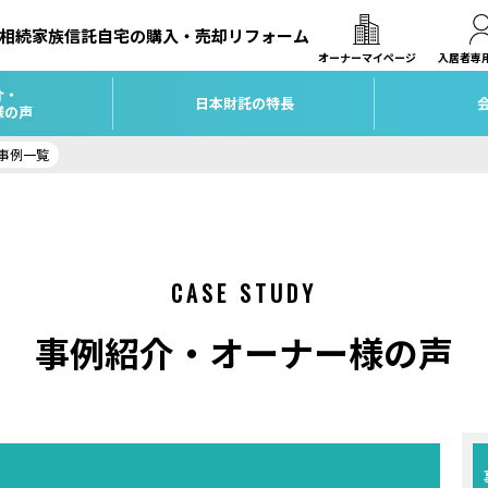
相続
家族信託
自宅の購入・売却
リフォーム
オーナーマイページ
入居者専
介・
日本財託の特長
様の声
事例一覧
CASE STUDY
事例紹介・オーナー様の声