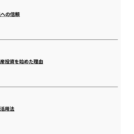
託への信頼
住
動産投資を始めた理由
の活用法