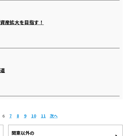
で資産拡大を目指す！
の道
6
7
8
9
10
11
次へ
関東以外の