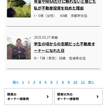
年金やNISAだけに頼れないと感じた
私が不動産投資を始めた理由
I・S様（女性） 60歳 京都府在住
2025.02.27 掲載
学生の頃からの念願だった不動産オ
ーナーになれた日
N・T様（男性）28歳 宮城県在住
前へ
1
2
3
4
5
6
7
8
9
10
11
次へ
関東の
関東以外の
オーナー様事例
オーナー様事例